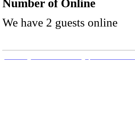
Number of Online
We have 2 guests online
TRANG CHỦ
|
CÔNG TRÌNH ĐÃ CÔNG BỐ
|
DỰ ÁN ĐỀ TÀI NGHIÊN C
Bản quyền thuộc về Trung 
Sóng thần - Viện Vật lý Địa 
ngh
Địa chỉ: Nhà A8 đường Hoàng
V
Phát triển dựa trên Joomla! 