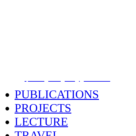
Phuong Nguyen Hong
PhD
Earthquake Information and Tsunami Warni
Institute of Geophysics, Vietnam Academy 
Technology
18 Hoang Quoc Viet street, Cau Giay District
, Phone
E-Mail:
phuong.dongdat@gmail.com
PUBLICATIONS
PROJECTS
LECTURE
TRAVEL