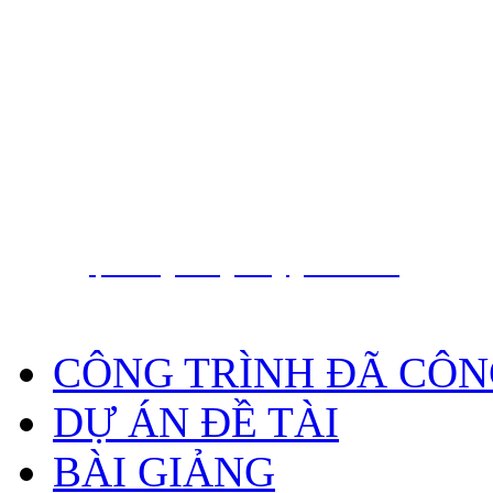
Nguyễn Hồng Phương
PGS. TS.
Trung tâm báo tin động đất và cảnh báo só
Viện Vật lý Địa cầu, Viện Hàn lâm Khoa họ
Nam
18 Hoàng Quốc Việt, Cầu Giấy, Hà Nội, Việt
, Phone
E-Mail:
phuong.dongdat@gmail.com
CÔNG TRÌNH ĐÃ CÔN
DỰ ÁN ĐỀ TÀI
BÀI GIẢNG