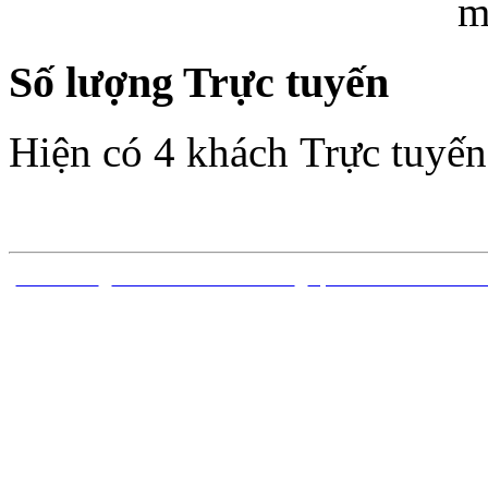
Số lượng Trực tuyến
Hiện có 4 khách Trực tuyến
TRANG CHỦ
|
CÔNG TRÌNH ĐÃ CÔNG BỐ
|
DỰ ÁN ĐỀ TÀI NGHIÊN C
Bản quyền thuộc về Trung 
Sóng thần - Viện Vật lý Địa 
ngh
Địa chỉ: Nhà A8 đường Hoàng
V