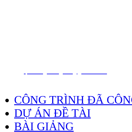
Nguyễn Hồng Phương
PGS. TS.
Trung tâm báo tin động đất và cảnh báo só
Viện Vật lý Địa cầu, Viện Hàn lâm Khoa họ
Nam
18 Hoàng Quốc Việt, Cầu Giấy, Hà Nội, Việt
, Phone
E-Mail:
phuong.dongdat@gmail.com
CÔNG TRÌNH ĐÃ CÔN
DỰ ÁN ĐỀ TÀI
BÀI GIẢNG