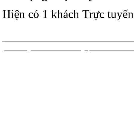
Hiện có 1 khách Trực tuyến
TRANG CHỦ
|
CÔNG TRÌNH ĐÃ CÔNG BỐ
|
DỰ ÁN ĐỀ TÀI NGHIÊN C
Bản quyền thuộc về Trung 
Sóng thần - Viện Vật lý Địa 
ngh
Địa chỉ: Nhà A8 đường Hoàng
V
Phát triển dựa trên Joomla! 
theo giấ