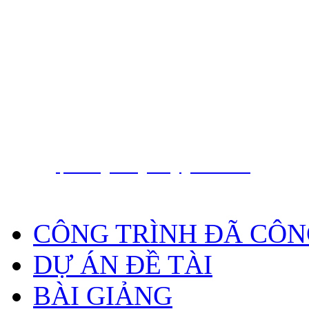
Nguyễn Hồng Phương
PGS. TS.
Trung tâm báo tin động đất và cảnh báo só
Viện Vật lý Địa cầu, Viện Hàn lâm Khoa họ
Nam
18 Hoàng Quốc Việt, Cầu Giấy, Hà Nội, Việt
, Phone
E-Mail:
phuong.dongdat@gmail.com
CÔNG TRÌNH ĐÃ CÔN
DỰ ÁN ĐỀ TÀI
BÀI GIẢNG