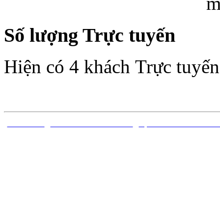
Số lượng Trực tuyến
Hiện có 4 khách Trực tuyến
TRANG CHỦ
|
CÔNG TRÌNH ĐÃ CÔNG BỐ
|
DỰ ÁN ĐỀ TÀI NGHIÊN C
Bản quyền thuộc về Trung 
Sóng thần - Viện Vật lý Địa 
ngh
Địa chỉ: Nhà A8 đường Hoàng
V